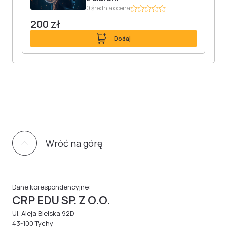
0 średnia ocena
200 zł
Dodaj
Wróć na górę
Dane korespondencyjne:
CRP EDU SP. Z O.O.
Ul. Aleja Bielska 92D
43-100 Tychy