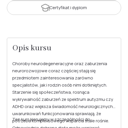
Certyfikat
i dyplom
Opis kursu
Choroby neurodegeneracyjne oraz zaburzenia
neurorozwojowe coraz częściej stają się
przedmiotem zainteresowania zarówno
specjalistów, jak i rodzin osób nimi dotkniętych.
Starzenie się społeczeństwa, rosnąca
wykrywalność zaburzeń ze spektrum autyzmu czy
ADHD oraz większa świadomość neurologicznych
uwarunkowań funkcjonowania sprawiają, że
Ten kurs kierujemy w szczególności do:
potrzeba kompleksowego wsparcia stale rośnie.
Odpowiednio dobrana dieta może wspierać