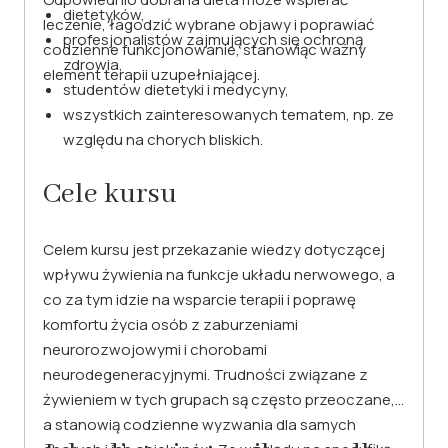
dietetyków,
leczenie, łagodzić wybrane objawy i poprawiać
profesjonalistów zajmujących się ochroną
codzienne funkcjonowanie, stanowiąc ważny
zdrowia,
element terapii uzupełniającej.
studentów dietetyki i medycyny,
wszystkich zainteresowanych tematem, np. ze
względu na chorych bliskich.
Cele kursu
Celem kursu jest przekazanie wiedzy dotyczącej
wpływu żywienia na funkcje układu nerwowego, a
co za tym idzie na wsparcie terapii i poprawę
komfortu życia osób z zaburzeniami
neurorozwojowymi i chorobami
neurodegeneracyjnymi. Trudności związane z
żywieniem w tych grupach są często przeoczane,
a stanowią codzienne wyzwania dla samych