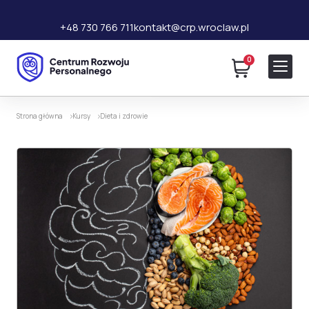
+48 730 766 711
kontakt@crp.wroclaw.pl
0
109 zł
Dodaj do koszyka
230 zł
Strona główna
Kursy
Dieta i zdrowie