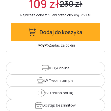
109 zł
230 zł
Najniższa cena z 30 dni przed obniżką: 230 zł
Dodaj do koszyka
Zapłać za 30 dni
100%
online
W Twoim
tempie
120 dni
na naukę
Dostęp
bez limitów