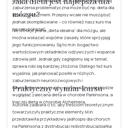
Jaka dieta jest najlepsza dla
chorych i ich opiekunów. Ze względu na specyfikę
zaburzenia problematyczna może być np. dieta dla
mózgu?
dzieci z autyzmem. Przepisy wcale nie muszą być
jednak skomplikowane – co również nasz kurs ma
na celu pokazać.
Nie istnieje jedna „dieta idealna” dla mózgu, ale
można wskazać wspólne zasady, które sprzyjają
jego funkcjonowaniu. Są to m.in. bogactwo
wartościowych składników odżywczych i wsparcie
zdrowia jelit. Jednak gdy zagłębimy się w temat,
sprawa robi się bardziej złożona. Dlatego też kurs
wyjaśnia, jak planować posiłki w różnych
zaburzeniach neurorozwojowych i
Praktyczny wymiar kursu
neurodegeneracyjnych – ponieważ inaczej będzie
wyglądać zalecana dieta w chorobie Parkinsona, a
inaczej dieta w chorobie Alzheimera.
Autorka zadbała o to, aby treściom teoretycznym
towarzyszyły praktyczne elementy. M.in.
przedstawiła przykładowy jadłospis dla chorych
na Parkinsona z dystrybucją i redystrybucją białka