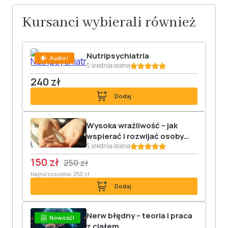
Kursanci wybierali również
Nutripsychiatria
Audio!
5 średnia ocena
240 zł
Dodaj
Wysoka wrażliwość – jak
wspierać i rozwijać osoby
hipersensytywne
5 średnia ocena
150 zł
250 zł
Najniższa cena: 250 zł
Dodaj
Nerw błędny – teoria i praca
Nowość!
z ciałem