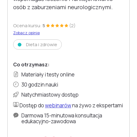
osób z zaburzeniami neurologicznymi.
Ocena kursu:
5
(2)
Zobacz opinie
Dieta i zdrowie
Co otrzymasz:
Materiały i testy online
30 godzin nauki
Natychmiastowy dostęp
Dostęp do
webinarów
na żywo z ekspertami
Darmowa 15-minutowa konsultacja
edukacyjno-zawodowa