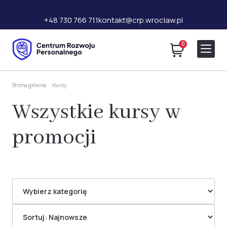
+48 730 766 711
kontakt@crp.wroclaw.pl
0
Strona główna
Kursy
Wszystkie kursy w
promocji