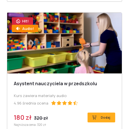
Hit!
Audio!
Asystent nauczyciela w przedszkolu
Kurs zawiera materiały audio
4.96 średnia ocena
180 zł
320 zł
Dodaj
Najniższa cena: 320 zł