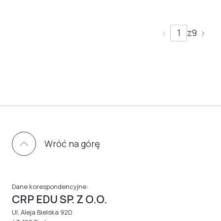
z
9
Wróć na górę
Dane korespondencyjne:
CRP EDU SP. Z O.O.
Ul. Aleja Bielska 92D