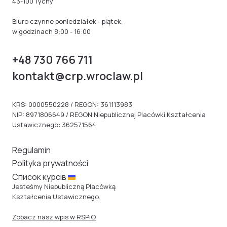
43-100 Tychy
Biuro czynne poniedziałek - piątek,
w godzinach 8:00 - 16:00
+48 730 766 711
kontakt@crp.wroclaw.pl
KRS: 0000550228 / REGON: 361113983
NIP: 8971806649 / REGON Niepublicznej Placówki Kształcenia
Ustawicznego: 362571564
Regulamin
Polityka prywatności
Cписок курсів
Jesteśmy Niepubliczną Placówką
Kształcenia Ustawicznego.
Zobacz nasz wpis w RSPiO