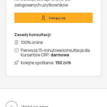
Google Meet. Szanujemy Twoją prywatność i
potwierdzającym zapis.
Nie musisz nic instalować - konsultacja
zalogowanych użytkowników
przestrzeń - wszystko, czym się podzielisz
odbędzie się online, w przeglądarce.
podczas spotkania, pozostaje wyłącznie
między Tobą a doradczynią.
Zaloguj się
Zasady konsultacji:
100% online
Pierwsza 15-minutowa konsultacja dla
Kursantów CRP:
darmowa
Kolejne spotkania:
150 zł/h
Wróć na górę