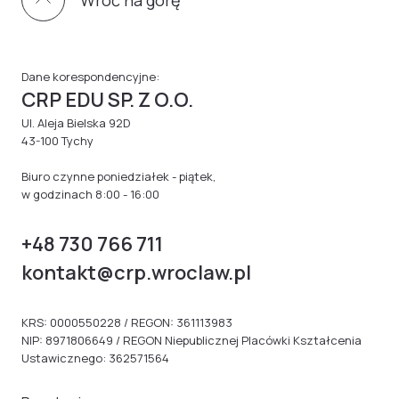
Dane korespondencyjne:
CRP EDU SP. Z O.O.
Ul. Aleja Bielska 92D
43-100 Tychy
Biuro czynne poniedziałek - piątek,
w godzinach 8:00 - 16:00
+48 730 766 711
kontakt@crp.wroclaw.pl
KRS: 0000550228 / REGON: 361113983
NIP: 8971806649 / REGON Niepublicznej Placówki Kształcenia
Ustawicznego: 362571564