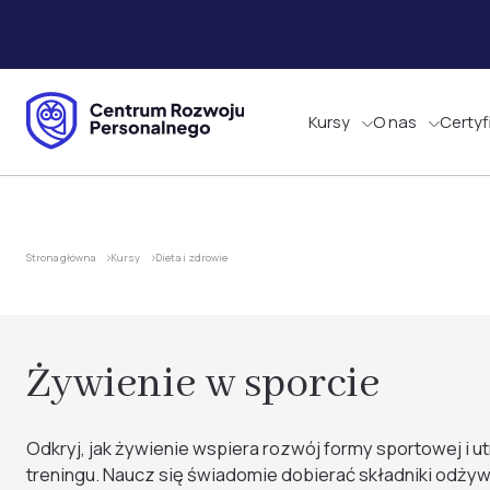
Kursy
O nas
Certyf
Strona główna
Kursy
Dieta i zdrowie
Żywienie w sporcie
Odkryj, jak żywienie wspiera rozwój formy sportowej i u
treningu. Naucz się świadomie dobierać składniki odżyw