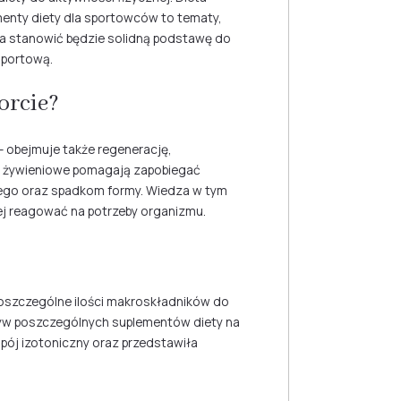
menty diety dla sportowców to tematy,
edza stanowić będzie solidną podstawę do
sportową.
orcie?
– obejmuje także regenerację,
e żywieniowe pomagają zapobiegać
ego oraz spadkom formy. Wiedza w tym
piej reagować na potrzeby organizmu.
 poszczególne ilości makroskładników do
ływ poszczególnych suplementów diety na
pój izotoniczny oraz przedstawiła