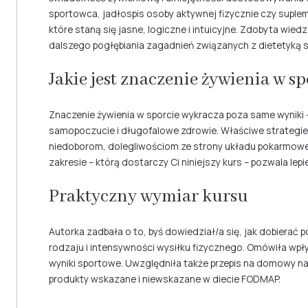
sportowca, jadłospis osoby aktywnej fizycznie czy suple
które staną się jasne, logiczne i intuicyjne. Zdobyta wi
dalszego pogłębiania zagadnień związanych z dietetyką 
Jakie jest znaczenie żywienia w sp
Znaczenie żywienia w sporcie wykracza poza same wyniki 
samopoczucie i długofalowe zdrowie. Właściwe strategi
niedoborom, dolegliwościom ze strony układu pokarmow
zakresie – którą dostarczy Ci niniejszy kurs – pozwala le
Praktyczny wymiar kursu
Autorka zadbała o to, byś dowiedział/a się, jak dobierać
rodzaju i intensywności wysiłku fizycznego. Omówiła wp
wyniki sportowe. Uwzględniła także przepis na domowy na
produkty wskazane i niewskazane w diecie FODMAP.