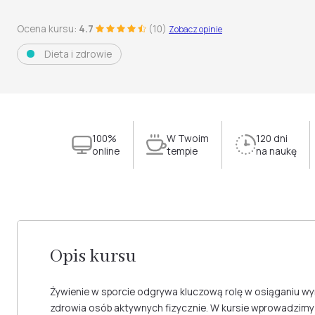
Ocena kursu:
4.7
(10)
Zobacz opinie
Dieta i zdrowie
100%
W Twoim
120 dni
online
tempie
na naukę
Opis kursu
Żywienie w sporcie odgrywa kluczową rolę w osiąganiu wy
zdrowia osób aktywnych fizycznie. W kursie wprowadzim