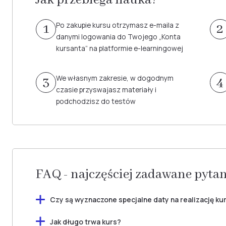
Po zakupie kursu otrzymasz e-maila z
1
2
danymi logowania do Twojego „Konta
kursanta” na platformie e-learningowej
We własnym zakresie, w dogodnym
3
4
czasie przyswajasz materiały i
podchodzisz do testów
FAQ - najczęściej zadawane pyta
Czy są wyznaczone specjalne daty na realizację ku
Nie wyznaczamy konkretnych dat rozpoczęcia kursów,
Jak długo trwa kurs?