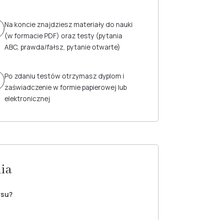
Na koncie znajdziesz materiały do nauki
(w formacie PDF) oraz testy (pytania
ABC, prawda/fałsz, pytanie otwarte)
Po zdaniu testów otrzymasz dyplom i
zaświadczenie w formie papierowej lub
elektronicznej
nia
rsu?
 co daje Ci pełną elastyczność w