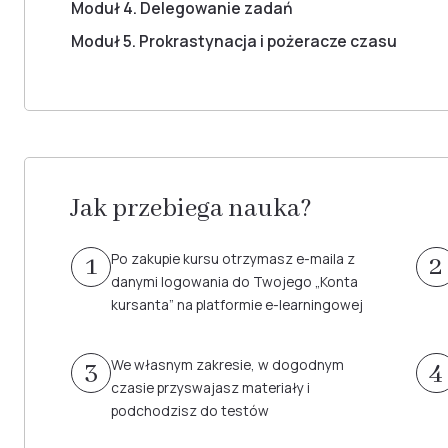
Moduł 4. Delegowanie zadań
Moduł 5. Prokrastynacja i pożeracze czasu
Jak przebiega nauka?
Po zakupie kursu otrzymasz e-maila z
1
2
danymi logowania do Twojego „Konta
kursanta” na platformie e-learningowej
We własnym zakresie, w dogodnym
3
4
czasie przyswajasz materiały i
podchodzisz do testów