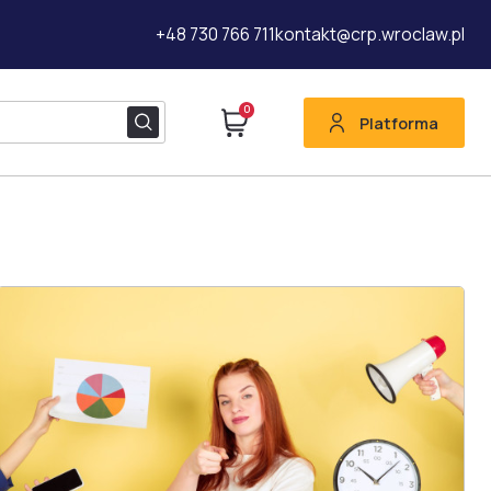
+48 730 766 711
kontakt@crp.wroclaw.pl
0
Platforma