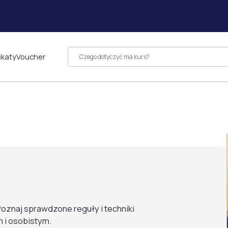
ikaty
Voucher
oznaj sprawdzone reguły i techniki
 i osobistym.