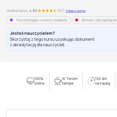
Ocena kursu:
4.82
(57)
Zobacz opinie
Psychologia i rozwój osobisty
Biznes i zarządzanie
Jesteś nauczycielem?
Skorzystaj z tego kursu uzyskując dokument
z akredytacją dla nauczycieli
100%
W Twoim
120 dni
online
tempie
na naukę