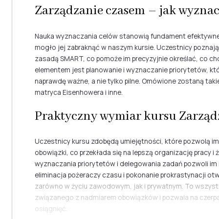
Zarządzanie czasem – jak wyznacz
Nauka wyznaczania celów stanowią fundament efektywne
mogło jej zabraknąć w naszym kursie. Uczestnicy poznaj
zasadą SMART, co pomoże im precyzyjnie określać, co chc
elementem jest planowanie i wyznaczanie priorytetów, kt
naprawdę ważne, a nie tylko pilne. Omówione zostaną taki
matryca Eisenhowera i inne.
Praktyczny wymiar kursu Zarząd
Uczestnicy kursu zdobędą umiejętności, które pozwolą im
obowiązki, co przekłada się na lepszą organizację pracy i
wyznaczania priorytetów i delegowania zadań pozwoli im 
eliminacja pożeraczy czasu i pokonanie prokrastynacji o
zarówno w życiu zawodowym, jak i prywatnym. To wszystk
związanego z nadmiarem obowiązków i pozwala na czerpan
osiągnięć.