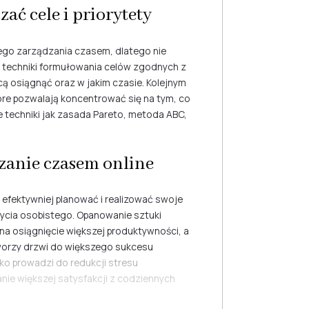
ać cele i priorytety
go zarządzania czasem, dlatego nie
ą techniki formułowania celów zgodnych z
ą osiągnąć oraz w jakim czasie. Kolejnym
óre pozwalają koncentrować się na tym, co
e techniki jak zasada Pareto, metoda ABC,
zanie czasem online
 efektywniej planować i realizować swoje
 życia osobistego. Opanowanie sztuki
na osiągnięcie większej produktywności, a
tworzy drzwi do większego sukcesu
o prowadzi do redukcji stresu
ie większej satysfakcji z codziennych