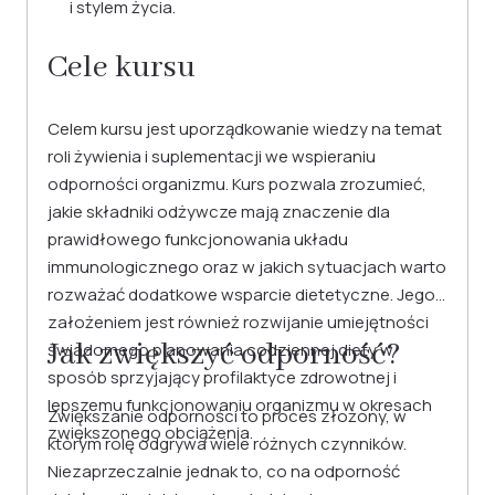
i stylem życia.
Cele kursu
Celem kursu jest uporządkowanie wiedzy na temat
roli żywienia i suplementacji we wspieraniu
odporności organizmu. Kurs pozwala zrozumieć,
jakie składniki odżywcze mają znaczenie dla
prawidłowego funkcjonowania układu
immunologicznego oraz w jakich sytuacjach warto
rozważać dodatkowe wsparcie dietetyczne. Jego
założeniem jest również rozwijanie umiejętności
Jak zwiększyć odporność?
świadomego planowania codziennej diety w
sposób sprzyjający profilaktyce zdrowotnej i
lepszemu funkcjonowaniu organizmu w okresach
Zwiększanie odporności to proces złożony, w
zwiększonego obciążenia.
którym rolę odgrywa wiele różnych czynników.
Niezaprzeczalnie jednak to, co na odporność