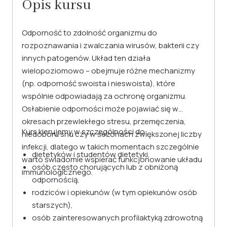
Opis kursu
Odporność to zdolność organizmu do
rozpoznawania i zwalczania wirusów, bakterii czy
innych patogenów. Układ ten działa
wielopoziomowo – obejmuje różne mechanizmy
(np. odporność swoista i nieswoista), które
wspólnie odpowiadają za ochronę organizmu.
Osłabienie odporności może pojawiać się w
okresach przewlekłego stresu, przemęczenia,
Kurs kierujemy w szczególności do:
niedoboru snu czy w sezonach zwiększonej liczby
infekcji, dlatego w takich momentach szczególnie
dietetyków i studentów dietetyki,
warto świadomie wspierać funkcjonowanie układu
osób często chorujących lub z obniżoną
immunologicznego.
odpornością,
rodziców i opiekunów (w tym opiekunów osób
starszych),
osób zainteresowanych profilaktyką zdrowotną