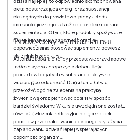
działa najlepiej, to odpowiednio skomponowana
dieta dostarczająca energii oraz substancji
niezbędnych do prawidłowej pracy układu
immunologicznego, a także racjonalnie dobrana
suplementacja. O tym, które produkty spożywcze
Praktyczny wymiar kursu
najlepiej wspierają odporność oraz jak
odpowiedzialnie stosować suplementy, dowiesz
się z niniejszego kursu.
Autorka zadbała o to, by przedstawić przykładowe
jadłospisy oraz propozycje doboru ilości
produktów bogatych w substancje aktywne
wspierające odporność. Dzięki temu łatwiej
przełożyć ogólne zalecenia na praktykę
żywieniową oraz planować posiłki w sposób
bardziej świadomy. W kursie uwzględnione zostały
również ćwiczenia refleksyjne mające na celu
pomoc w przeanalizowaniu obecnego stylu życia i
zaplanowaniu działań lepiej wspierających
odporność organizmu.