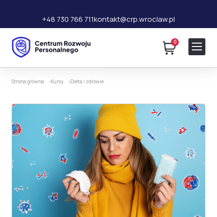
+48 730 766 711
kontakt@crp.wroclaw.pl
0
100 zł
Dodaj do koszyka
230 zł
Strona główna
Kursy
Dieta i zdrowie