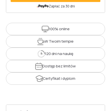
Zapłać za 30 dni
100%
online
W Twoim
tempie
120 dni
na naukę
Dostęp
bez limitów
Certyfikat
i dyplom