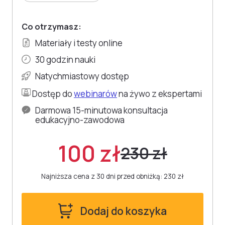
Co otrzymasz:
Materiały i testy online
30 godzin nauki
Natychmiastowy dostęp
Dostęp do
webinarów
na żywo z ekspertami
Darmowa 15-minutowa konsultacja
edukacyjno-zawodowa
100 zł
230 zł
Najniższa cena z 30 dni przed obniżką: 230 zł
Dodaj do koszyka