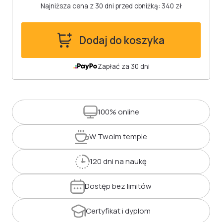
Najniższa cena z 30 dni przed obniżką: 340 zł
Dodaj do koszyka
Zapłać za 30 dni
100%
online
W Twoim
tempie
120 dni
na naukę
Dostęp
bez limitów
Certyfikat
i dyplom