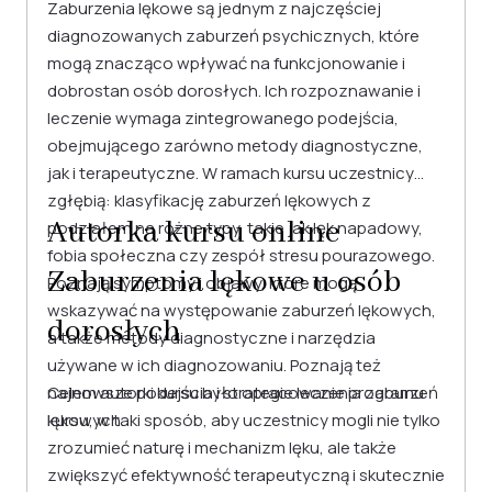
Zaburzenia lękowe są jednym z najczęściej
diagnozowanych zaburzeń psychicznych, które
mogą znacząco wpływać na funkcjonowanie i
dobrostan osób dorosłych. Ich rozpoznawanie i
leczenie wymaga zintegrowanego podejścia,
obejmującego zarówno metody diagnostyczne,
jak i terapeutyczne. W ramach kursu uczestnicy
zgłębią: klasyfikację zaburzeń lękowych z
Autorka kursu online
podziałem na różne typy, takie jak lęk napadowy,
fobia społeczna czy zespół stresu pourazowego.
Zaburzenia lękowe u osób
Poznają symptomy i objawy, które mogą
wskazywać na występowanie zaburzeń lękowych,
dorosłych
a także metody diagnostyczne i narzędzia
używane w ich diagnozowaniu. Poznają też
najnowsze podejścia i strategie leczenia zaburzeń
Celem autorki kursu było opracowanie programu
lękowych.
kursu, w taki sposób, aby uczestnicy mogli nie tylko
zrozumieć naturę i mechanizm lęku, ale także
zwiększyć efektywność terapeutyczną i skutecznie