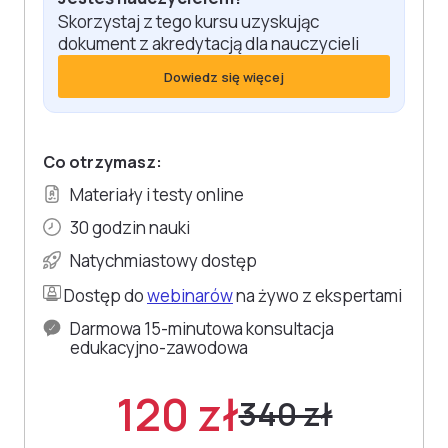
Skorzystaj z tego kursu uzyskując
dokument z akredytacją dla nauczycieli
Dowiedz się więcej
Co otrzymasz:
Materiały i testy online
30 godzin nauki
Natychmiastowy dostęp
Dostęp do
webinarów
na żywo z ekspertami
Darmowa 15-minutowa konsultacja
edukacyjno-zawodowa
120 zł
340 zł