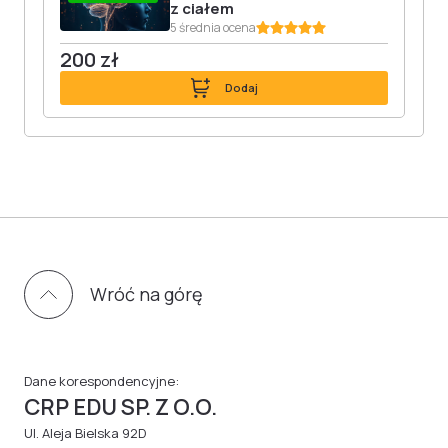
z ciałem
5 średnia ocena
200 zł
Dodaj
Wróć na górę
Dane korespondencyjne:
CRP EDU SP. Z O.O.
Ul. Aleja Bielska 92D