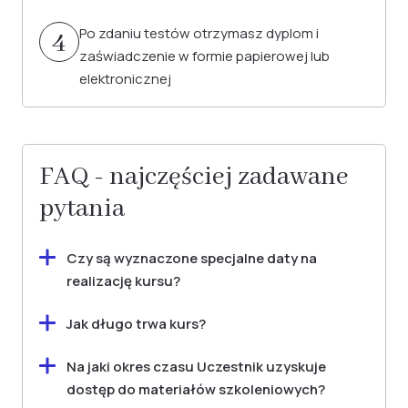
Po zdaniu testów otrzymasz dyplom i
4
zaświadczenie w formie papierowej lub
elektronicznej
FAQ - najczęściej zadawane
pytania
Czy są wyznaczone specjalne daty na
realizację kursu?
Nie wyznaczamy konkretnych dat rozpoczęcia
Jak długo trwa kurs?
kursów, co daje Ci pełną elastyczność w
Czas trwania kursu zależy od preferencji
rozpoczęciu nauki według własnego planu.
Na jaki okres czasu Uczestnik uzyskuje
Uczestnika, ponieważ nie narzucamy
Nasza platforma szkoleniowa jest dostępna
dostęp do materiałów szkoleniowych?
specjalnych dat ani godzin na realizację
24/7. Oznacza to, że masz możliwość