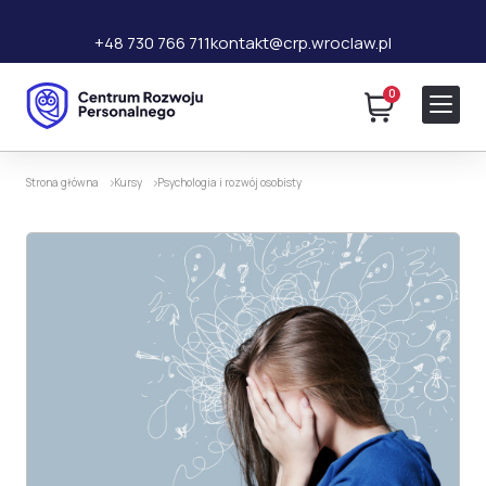
+48 730 766 711
kontakt@crp.wroclaw.pl
0
120 zł
Dodaj do koszyka
340 zł
Strona główna
Kursy
Psychologia i rozwój osobisty