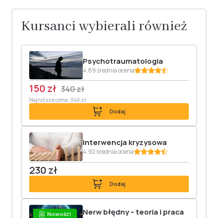
Kursanci wybierali również
Psychotraumatologia
4.89 średnia ocena
150 zł
340 zł
Najniższa cena: 340 zł
Dodaj
Interwencja kryzysowa
4.92 średnia ocena
230 zł
Dodaj
Nerw błędny – teoria i praca
Nowość!