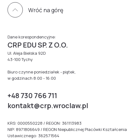
Wróć na górę
Dane korespondencyjne:
CRP EDU SP. Z O.O.
Ul. Aleja Bielska 92D
43-100 Tychy
Biuro czynne poniedziałek - piątek,
w godzinach 8:00 - 16:00
+48 730 766 711
kontakt@crp.wroclaw.pl
KRS: 0000550228 / REGON: 361113983
NIP: 8971806649 / REGON Niepublicznej Placówki Kształcenia
Ustawicznego: 362571564