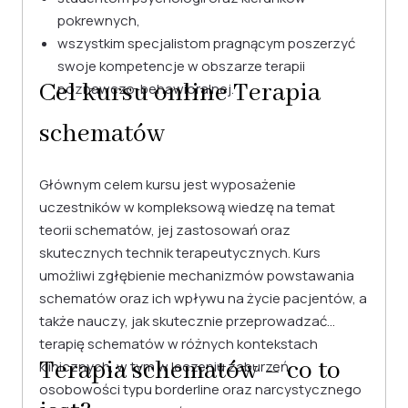
pokrewnych,
wszystkim specjalistom pragnącym poszerzyć
swoje kompetencje w obszarze terapii
Cel kursu online Terapia
poznawczo-behawioralnej.
schematów
Głównym celem kursu jest wyposażenie
uczestników w kompleksową wiedzę na temat
teorii schematów, jej zastosowań oraz
skutecznych technik terapeutycznych. Kurs
umożliwi zgłębienie mechanizmów powstawania
schematów oraz ich wpływu na życie pacjentów, a
także nauczy, jak skutecznie przeprowadzać
terapię schematów w różnych kontekstach
Terapia schematów – co to
klinicznych, w tym w leczeniu zaburzeń
osobowości typu borderline oraz narcystycznego