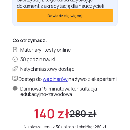
dokument z akredytacją dla nauczycieli
Dowiedz się więcej
Co otrzymasz:
Materiały i testy online
30 godzin nauki
Natychmiastowy dostęp
Dostęp do
webinarów
na żywo z ekspertami
Darmowa 15-minutowa konsultacja
edukacyjno-zawodowa
140 zł
280 zł
Najniższa cena z 30 dni przed obniżką: 280 zł