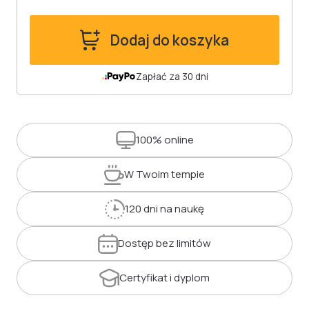
Dodaj do koszyka
Zapłać za 30 dni
100%
online
W Twoim
tempie
120 dni
na naukę
Dostęp
bez limitów
Certyfikat
i dyplom