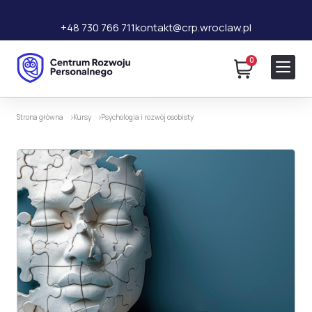
+48 730 766 711
kontakt@crp.wroclaw.pl
0
140 zł
Dodaj do koszyka
280 zł
Strona główna
Kursy
Psychologia i rozwój osobisty