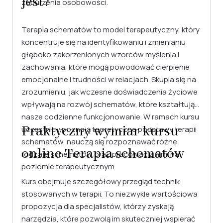
jest?
zaburzenia osobowości.
Terapia schematów to model terapeutyczny, który
koncentruje się na identyfikowaniu i zmienianiu
głęboko zakorzenionych wzorców myślenia i
zachowania, które mogą powodować cierpienie
emocjonalne i trudności w relacjach. Skupia się na
zrozumieniu, jak wczesne doświadczenia życiowe
wpływają na rozwój schematów, które kształtują
nasze codzienne funkcjonowanie. W ramach kursu
Praktyczny wymiar kursu
uczestnicy poznają teoretyczne podstawy terapii
schematów, nauczą się rozpoznawać różne
online Terapia schematów
rodzaje schematów oraz pracować z nimi na
poziomie terapeutycznym.
Kurs obejmuje szczegółowy przegląd technik
stosowanych w terapii. To niezwykle wartościowa
propozycja dla specjalistów, którzy zyskają
narzędzia, które pozwolą im skuteczniej wspierać