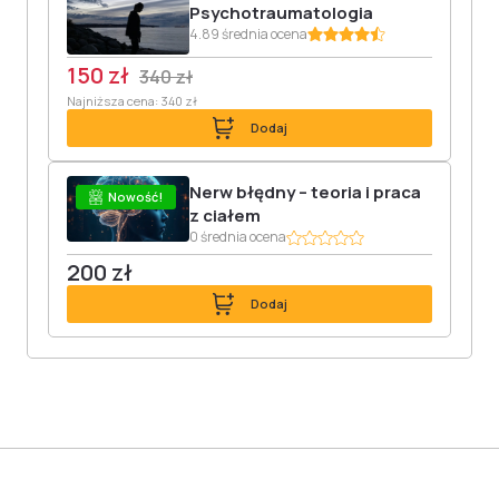
Psychotraumatologia
4.89 średnia ocena
150 zł
340 zł
Najniższa cena: 340 zł
Dodaj
Nerw błędny – teoria i praca
Nowość!
z ciałem
0 średnia ocena
200 zł
Dodaj