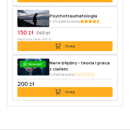
Psychotraumatologia
4.89 średnia ocena
150 zł
340 zł
Najniższa cena: 340 zł
Dodaj
Nerw błędny – teoria i praca
Nowość!
z ciałem
0 średnia ocena
200 zł
Dodaj