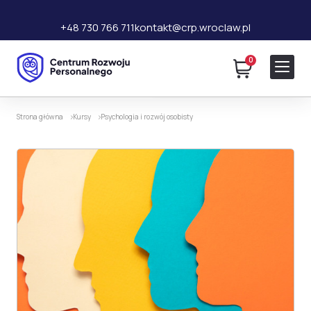
+48 730 766 711
kontakt@crp.wroclaw.pl
0
120 zł
Dodaj do koszyka
280 zł
Strona główna
Kursy
Psychologia i rozwój osobisty