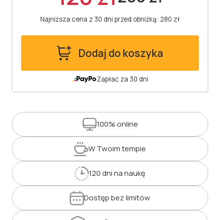
Najniższa cena z 30 dni przed obniżką: 280 zł
Dodaj do koszyka
Zapłać za 30 dni
100%
online
W Twoim
tempie
120 dni
na naukę
Dostęp
bez limitów