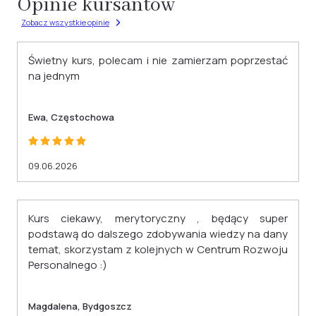
Opinie kursantów
materiału. To nie tylko wizualny symbol
etapie kursu. Wszystkie materiały, testy,
Zobacz wszystkie opinie
osiągnięć, ale także cenny atut wzbogacający
dokumenty i wsparcie są dostępne zdalnie, co
Twoje CV. Dodatkowo otrzymasz
sprawia, że nauka jest wygodna i
Świetny kurs, polecam i nie zamierzam poprzestać
zaświadczenie wydane na podstawie § 23 ust.
dostosowana do Twoich preferencji.
na jednym
4 rozporządzenia Ministra Edukacji i Nauki z
dnia 6 października 2023 r. w sprawie
Ewa, Częstochowa
kształcenia ustawicznego w formach
pozaszkolnych (Dz. U. z 2023 r. poz. 2175).
09.06.2026
Kurs ciekawy, merytoryczny , będący super
podstawą do dalszego zdobywania wiedzy na dany
temat, skorzystam z kolejnych w Centrum Rozwoju
Personalnego :)
Magdalena, Bydgoszcz