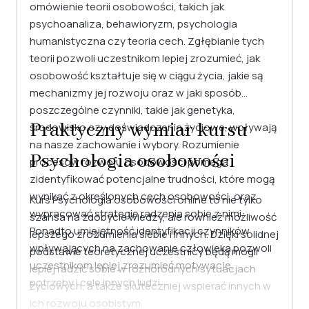
omówienie teorii osobowości, takich jak
psychoanaliza, behawioryzm, psychologia
humanistyczna czy teoria cech. Zgłębianie tych
teorii pozwoli uczestnikom lepiej zrozumieć, jak
osobowość kształtuje się w ciągu życia, jakie są
mechanizmy jej rozwoju oraz w jaki sposób
poszczególne czynniki, takie jak genetyka,
Praktyczny wymiar kursu
środowisko czy doświadczenia życiowe, wpływają
na nasze zachowanie i wybory. Rozumienie
Psychologia osobowości
procesów rozwoju osobowości pomaga
zidentyfikować potencjalne trudności, które mogą
wynikać z określonych cech osobowości, oraz
Kurs Psychologia osobowości online to nie tylko
wypracować strategie radzenia sobie z nimi.
szansa na zdobycie wiedzy, ale również możliwość
Ponadto umiejętność identyfikacji czynników
lepszego zrozumienia siebie i innych. Dzięki solidnej
wpływających na zachowanie człowieka pozwoli
podstawie teoretycznej uczestnicy będą mogli
uczestnikom lepiej zrozumieć motywacje,
lepiej radzić sobie w różnorodnych sytuacjach
potrzeby i cele innych ludzi.
życiowych, a także skuteczniej wspierać innych w
ich rozwoju osobistym.