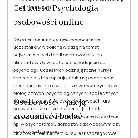
Cel kursu Psychologia
z innymi ludźmi.
osobowości online
Głównym celem kursu jest wyposażenie
uczestników w solidną wiedzę na temat
najważniejszych teorii osobowości, które
ukształtowały współczesne podejście do
psychologii. Uczestnicy poznają różne nurty i
koncepcje, które opisują strukturę osobowości,
mechanizmy jej rozwoju oraz wpływ czynników
biologicznych, psychologicznych i społecznych
Osobowość – jak ją
na kształtowanie się cech osobowości. Kurs
pozwala także na zrozumienie, jak teorie
zrozumieć i badać
osobowości mogą być zastosowane w praktyce,
np. w psychoterapii, doradztwie zawodowym czy
w życiu codziennym.
Kluczowym elementem kursu jest szczegółowe