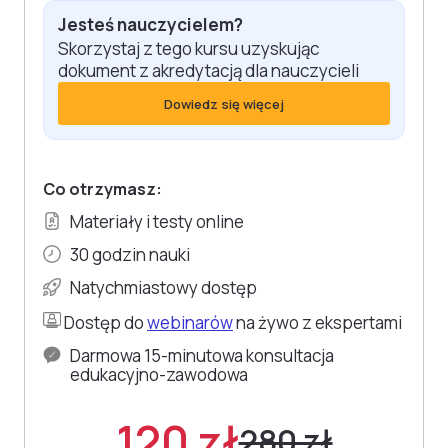
Jesteś nauczycielem?
Skorzystaj z tego kursu uzyskując
dokument z akredytacją dla nauczycieli
Dowiedz się więcej
Co otrzymasz:
Materiały i testy online
30 godzin nauki
Natychmiastowy dostęp
Dostęp do
webinarów
na żywo z ekspertami
Darmowa 15-minutowa konsultacja
edukacyjno-zawodowa
120 zł
280 zł