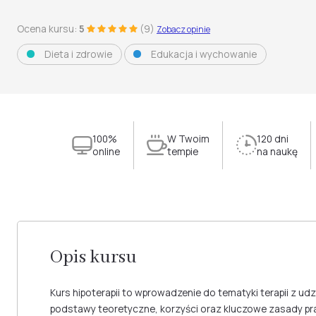
Ocena kursu:
5
(9)
Zobacz opinie
Dieta i zdrowie
Edukacja i wychowanie
100%
W Twoim
120 dni
online
tempie
na naukę
Opis kursu
Kurs hipoterapii to wprowadzenie do tematyki terapii z udz
podstawy teoretyczne, korzyści oraz kluczowe zasady pra