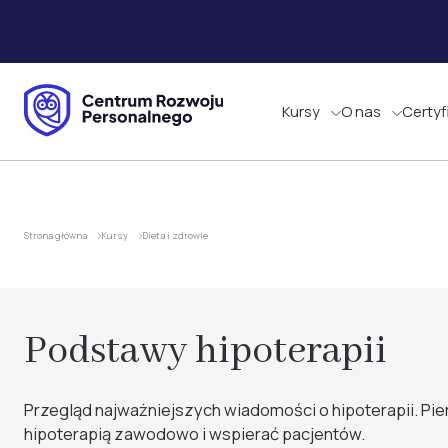
Kursy
O nas
Certyf
Strona główna
Kursy
Dieta i zdrowie
Podstawy hipoterapii
Przegląd najważniejszych wiadomości o hipoterapii. Pi
hipoterapią zawodowo i wspierać pacjentów.