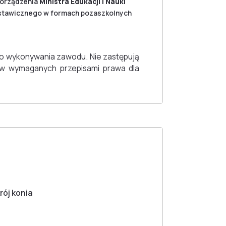
porządzenia
Ministra Edukacji i Nauki
a ustawicznego w formach pozaszkolnych
o wykonywania zawodu. Nie zastępują
ów wymaganych przepisami prawa dla
rój konia