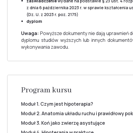
zaświadczenie
wydane na podstawie § 23 ust. 4 roz
z dnia 6 października 2023 r. w sprawie kształceni
(Dz. U. z 2023 r. poz. 2175)
dyplom
Uwaga:
Powyższe dokumenty nie dają uprawnień d
dyplomu studiów wyższych lub innych dokument
wykonywania zawodu.
Program kursu
Moduł 1. Czym jest hipoterapia?
Moduł 2. Anatomia układu ruchu i prawidłowy pok
Moduł 3. Koń jako zwierzę asystujące
Moduł 4. Hipoterapia w praktyce