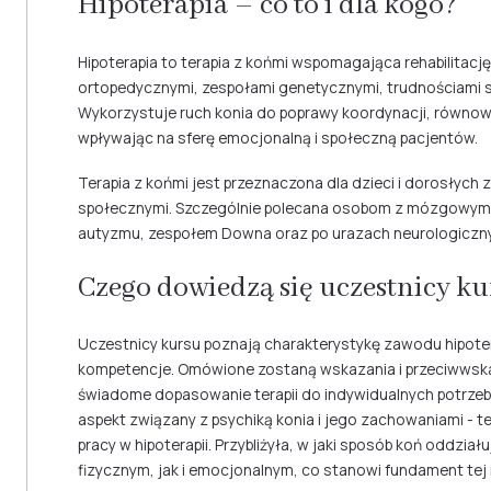
Hipoterapia – co to i dla kogo?
Hipoterapia to terapia z końmi wspomagająca rehabilitacj
ortopedycznymi, zespołami genetycznymi, trudnościami sp
Wykorzystuje ruch konia do poprawy koordynacji, równowa
wpływając na sferę emocjonalną i społeczną pacjentów.
Terapia z końmi jest przeznaczona dla dzieci i dorosłych
społecznymi. Szczególnie polecana osobom z mózgowym 
autyzmu, zespołem Downa oraz po urazach neurologiczn
Czego dowiedzą się uczestnicy ku
Uczestnicy kursu poznają charakterystykę zawodu hipot
kompetencje. Omówione zostaną wskazania i przeciwwskaz
świadome dopasowanie terapii do indywidualnych potrzeb
aspekt związany z psychiką konia i jego zachowaniami - t
pracy w hipoterapii. Przybliżyła, w jaki sposób koń oddzi
fizycznym, jak i emocjonalnym, co stanowi fundament tej