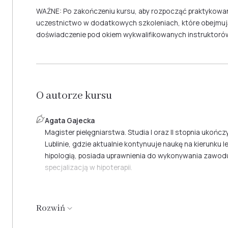
WAŻNE: Po zakończeniu kursu, aby rozpocząć praktykowani
uczestnictwo w dodatkowych szkoleniach, które obejmują
doświadczenie pod okiem wykwalifikowanych instruktoró
O autorze kursu
Agata Gajecka
Magister pielęgniarstwa. Studia I oraz II stopnia uko
Lublinie, gdzie aktualnie kontynuuje naukę na kierunku 
hipologią, posiada uprawnienia do wykonywania zawodu 
specjalizacją w hipoterapii.
Rozwiń