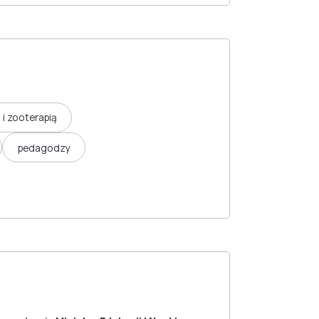
i zooterapią
pedagodzy