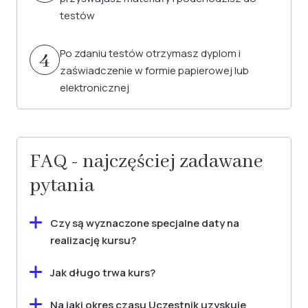
testów
Po zdaniu testów otrzymasz dyplom i
4
zaświadczenie w formie papierowej lub
elektronicznej
FAQ - najczęściej zadawane
pytania
Czy są wyznaczone specjalne daty na
realizację kursu?
Nie wyznaczamy konkretnych dat rozpoczęcia
Jak długo trwa kurs?
kursów, co daje Ci pełną elastyczność w
Czas trwania kursu zależy od preferencji
rozpoczęciu nauki według własnego planu.
Na jaki okres czasu Uczestnik uzyskuje