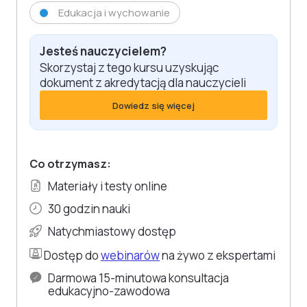
Edukacja i wychowanie
Jesteś nauczycielem?
Skorzystaj z tego kursu uzyskując
dokument z akredytacją dla nauczycieli
Dowiedz się więcej
Co otrzymasz:
Materiały i testy online
30 godzin nauki
Natychmiastowy dostęp
Dostęp do
webinarów
na żywo z ekspertami
Darmowa 15-minutowa konsultacja
edukacyjno-zawodowa