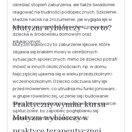
określać stopień zaburzenia, ale także świadomie
reagować na trudności podopiecznych. Szkolenie
kładzie nacisk na zrozumienie, jak wygląda lęk w
Mutyzm wybiórczy – co to?
praktyce i jak przekłada się na funkcjonowanie
dziecka w środowisku domowym oraz
edukacyjnym.
Mutyzm wybiórczy to zaburzenie lękowe, które
objawia się brakiem mowy w określonych
sytuacjach społecznych, mimo że dziecko potrafi
mówić w innych okolicznościach, np. w domu.
Najczęściej ujawnia się w wieku przedszkolnym i
wczesnoszkolnym. Dziecko odczuwa silny lęk
przed mówieniem, co utrudnia mu funkcjonowanie
w grupie rówieśniczej, uczenie się i budowanie
Praktyczny wymiar kursu
relacji. Wczesna diagnoza i odpowiednie wsparcie
są kluczowe, by zapobiec pogłębianiu się
Mutyzm wybiórczy w
problemów i wtórnym zaburzeniom.
praktyce terapeutycznej