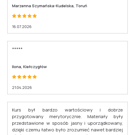
pozaszkolnych (Dz. U. z 2023 r. poz. 2175).
Marzenna Szymańska-Kudelska, Toruń
16.07.2026
*****
Ilona, Kiełczygłów
21.04.2026
Kurs był bardzo wartościowy i dobrze
przygotowany merytorycznie. Materiały były
przedstawione w sposób jasny i uporządkowany,
dzięki czemu łatwo było zrozumieć nawet bardziej