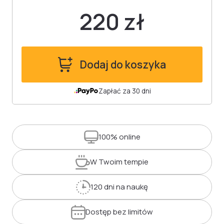
220 zł
Dodaj do koszyka
Zapłać za 30 dni
100%
online
W Twoim
tempie
120 dni
na naukę
Dostęp
bez limitów