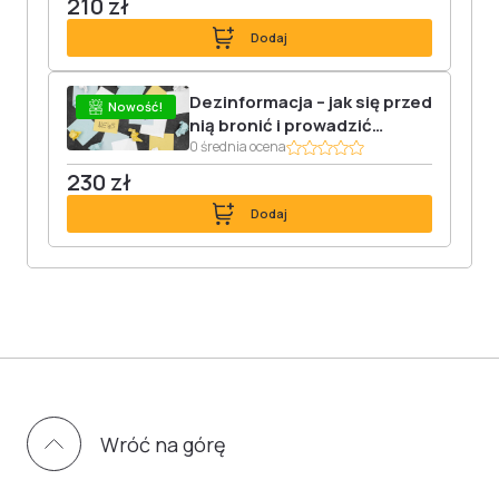
210 zł
Dodaj
Dezinformacja – jak się przed
Nowość!
nią bronić i prowadzić
edukację medialną
0 średnia ocena
230 zł
Dodaj
Wróć na górę