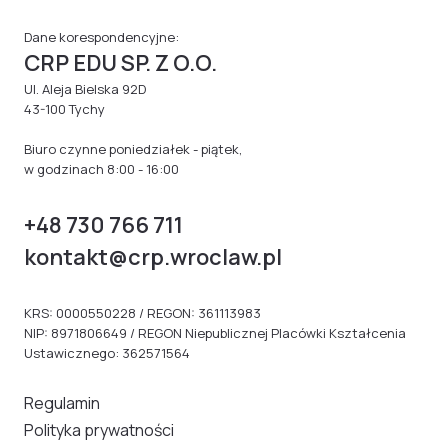
Dane korespondencyjne:
CRP EDU SP. Z O.O.
Ul. Aleja Bielska 92D
43-100 Tychy
Biuro czynne poniedziałek - piątek,
w godzinach 8:00 - 16:00
+48 730 766 711
kontakt@crp.wroclaw.pl
KRS: 0000550228 / REGON: 361113983
NIP: 8971806649 / REGON Niepublicznej Placówki Kształcenia
Ustawicznego: 362571564
Regulamin
Polityka prywatności