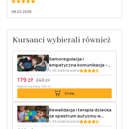
08.02.2026
Kursanci wybierali również
Samoregulacja i
empatyczna komunikacja –
jak wspierać dzieci, gdy
4.96 średnia ocena
emocje biorą górę
179 zł
240 zł
Najniższa cena: 240 zł
Dodaj
Rewalidacja i terapia dziecka
ze spektrum autyzmu w
wieku przedszkolnym –
4.98 średnia ocena
praktyczne wskazówki