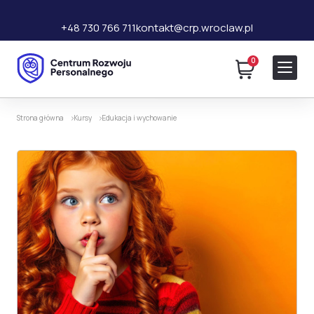
+48 730 766 711
kontakt@crp.wroclaw.pl
0
220 zł
Dodaj do koszyka
Strona główna
Kursy
Edukacja i wychowanie