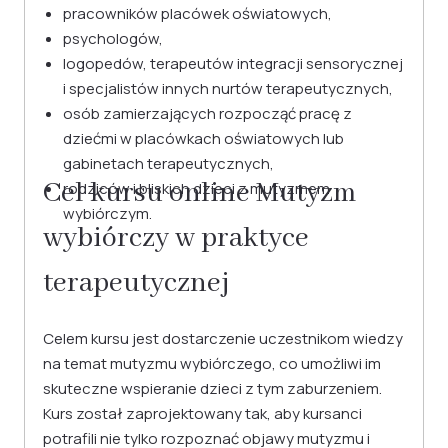
pracowników placówek oświatowych,
psychologów,
logopedów, terapeutów integracji sensorycznej
i specjalistów innych nurtów terapeutycznych,
osób zamierzających rozpocząć pracę z
dziećmi w placówkach oświatowych lub
gabinetach terapeutycznych,
Cel kursu online Mutyzm
rodziców i bliskich dzieci z mutyzmem
wybiórczym.
wybiórczy w praktyce
terapeutycznej
Celem kursu jest dostarczenie uczestnikom wiedzy
na temat mutyzmu wybiórczego, co umożliwi im
skuteczne wspieranie dzieci z tym zaburzeniem.
Kurs został zaprojektowany tak, aby kursanci
potrafili nie tylko rozpoznać objawy mutyzmu i