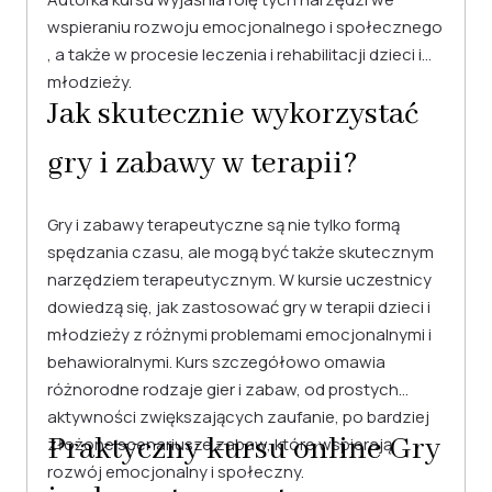
wspieraniu rozwoju emocjonalnego i społecznego
, a także w procesie leczenia i rehabilitacji dzieci i
młodzieży.
Jak skutecznie wykorzystać
gry i zabawy w terapii?
Gry i zabawy terapeutyczne są nie tylko formą
spędzania czasu, ale mogą być także skutecznym
narzędziem terapeutycznym. W kursie uczestnicy
dowiedzą się, jak zastosować gry w terapii dzieci i
młodzieży z różnymi problemami emocjonalnymi i
behawioralnymi. Kurs szczegółowo omawia
różnorodne rodzaje gier i zabaw, od prostych
aktywności zwiększających zaufanie, po bardziej
Praktyczny kursu online Gry
złożone scenariusze zabaw, które wspierają
rozwój emocjonalny i społeczny.