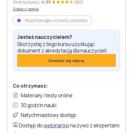
Ocena kursu:
4.95
(80)
Zobacz opinie
Psychologia i rozwój osobisty
Jesteś nauczycielem?
Skorzystaj z tego kursu uzyskując
dokument z akredytacją dla nauczycieli
Dowiedz się więcej
Co otrzymasz:
Materiały i testy online
30 godzin nauki
Natychmiastowy dostęp
Dostęp do
webinarów
na żywo z ekspertami