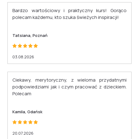
Twoje CV. Dodatkowo otrzymasz
sprawia, że nauka jest wygodna i
Bardzo wartościowy i praktyczny kurs! Gorąco
zaświadczenie wydane na podstawie § 23 ust.
dostosowana do Twoich preferencji.
polecam każdemu, kto szuka świeżych inspiracji!
4 rozporządzenia Ministra Edukacji i Nauki z
dnia 6 października 2023 r. w sprawie
Tatsiana, Poznań
kształcenia ustawicznego w formach
pozaszkolnych (Dz. U. z 2023 r. poz. 2175).
03.08.2026
Ciekawy, merytoryczny, z wieloma przydatnymi
podpowiedziami jak i czym pracować z dzieckiem.
Polecam
Kamila, Gdańsk
20.07.2026