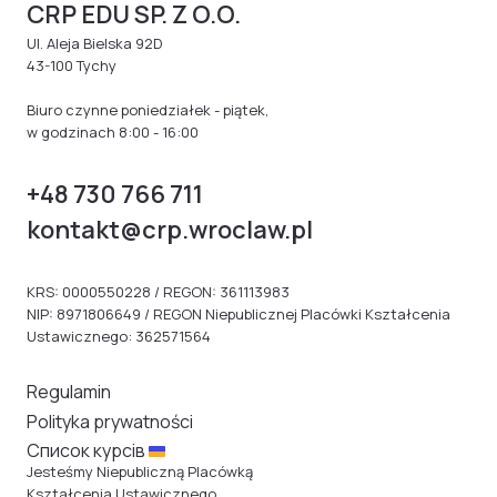
CRP EDU SP. Z O.O.
Ul. Aleja Bielska 92D
43-100 Tychy
Biuro czynne poniedziałek - piątek,
w godzinach 8:00 - 16:00
+48 730 766 711
kontakt@crp.wroclaw.pl
KRS: 0000550228 / REGON: 361113983
NIP: 8971806649 / REGON Niepublicznej Placówki Kształcenia
Ustawicznego: 362571564
Regulamin
Polityka prywatności
Cписок курсів
Jesteśmy Niepubliczną Placówką
Kształcenia Ustawicznego.