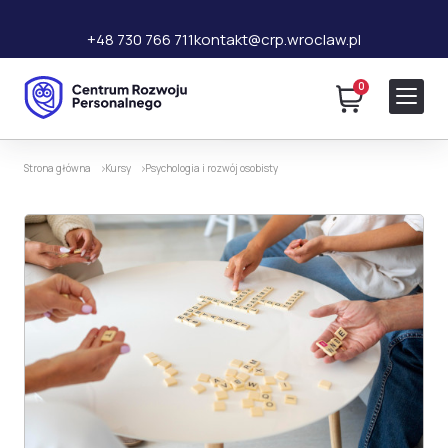
+48 730 766 711
kontakt@crp.wroclaw.pl
0
120 zł
Dodaj do koszyka
300 zł
Strona główna
Kursy
Psychologia i rozwój osobisty