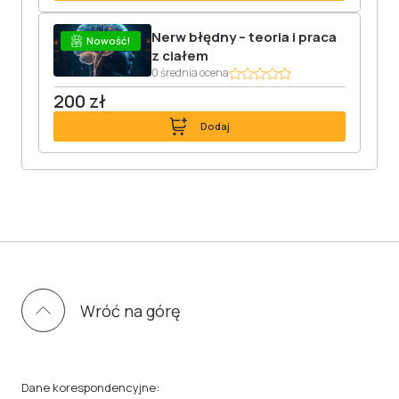
Nerw błędny – teoria i praca
Nowość!
z ciałem
0 średnia ocena
200 zł
Dodaj
Wróć na górę
Dane korespondencyjne: