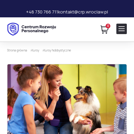
+48 730 766 711
kontakt@crp.wroclaw.pl
0
99 zł
Dodaj do koszyka
310 zł
Strona główna
Kursy
Kursy hobbystyczne