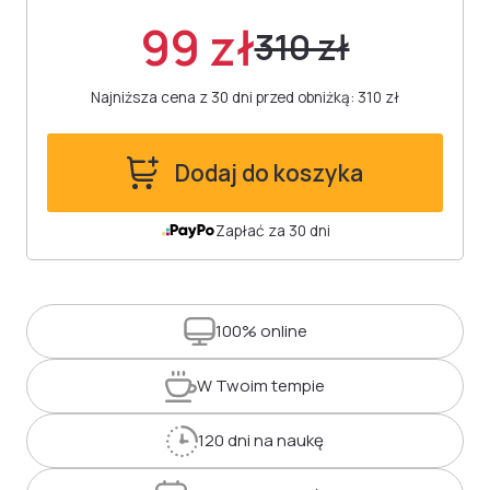
99 zł
310 zł
Najniższa cena z 30 dni przed obniżką: 310 zł
Dodaj do koszyka
Zapłać za 30 dni
100%
online
W Twoim
tempie
120 dni
na naukę