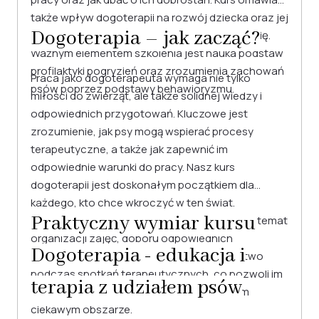
także wpływ dogoterapii na rozwój dziecka oraz jej
Dogoterapia – jak zacząć?
znaczenie jako metody wspomagającej terapię.
Ważnym elementem szkolenia jest nauka podstaw
profilaktyki pogryzień oraz zrozumienia zachowań
Praca jako dogoterapeuta wymaga nie tylko
psów poprzez podstawy behawioryzmu.
miłości do zwierząt, ale także solidnej wiedzy i
odpowiednich przygotowań. Kluczowe jest
zrozumienie, jak psy mogą wspierać procesy
terapeutyczne, a także jak zapewnić im
odpowiednie warunki do pracy. Nasz kurs
dogoterapii jest doskonałym początkiem dla
każdego, kto chce wkroczyć w ten świat.
Praktyczny wymiar kursu
Uczestnicy zdobędą podstawową wiedzę na temat
organizacji zajęć, doboru odpowiednich
Dogoterapia - edukacja i
czworonogów oraz dbania o bezpieczeństwo
podczas spotkań terapeutycznych, co pozwoli im
terapia z udziałem psów
z powodzeniem rozpocząć działania w tym
ciekawym obszarze.