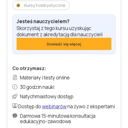
Kursy hobbystyczne
Jesteś nauczycielem?
Skorzystaj z tego kursu uzyskując
dokument z akredytacją dla nauczycieli
Dowiedz się więcej
Co otrzymasz:
Materiały i testy online
30 godzin nauki
Natychmiastowy dostęp
Dostęp do
webinarów
na żywo z ekspertami
Darmowa 15-minutowa konsultacja
edukacyjno-zawodowa