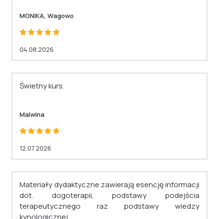
4 rozporządzenia Ministra Edukacji i Nauki z
dnia 6 października 2023 r. w sprawie
MONIKA, Wagowo
kształcenia ustawicznego w formach
pozaszkolnych (Dz. U. z 2023 r. poz. 2175).
04.08.2026
Świetny kurs.
Malwina
12.07.2026
Materiały dydaktyczne zawierają esencję informacji
dot. dogoterapii, podstawy podejścia
terapeutycznego raz podstawy wiedzy
kynologicznej.