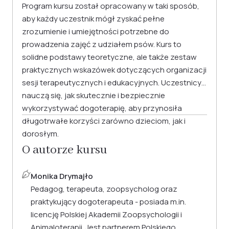
Program kursu został opracowany w taki sposób,
aby każdy uczestnik mógł zyskać pełne
zrozumienie i umiejętności potrzebne do
prowadzenia zajęć z udziałem psów. Kurs to
solidne podstawy teoretyczne, ale także zestaw
praktycznych wskazówek dotyczących organizacji
sesji terapeutycznych i edukacyjnych. Uczestnicy
nauczą się, jak skutecznie i bezpiecznie
wykorzystywać dogoterapię, aby przynosiła
długotrwałe korzyści zarówno dzieciom, jak i
dorosłym.
O autorze kursu
Monika Drymajło
Pedagog, terapeuta, zoopsycholog oraz
praktykujący dogoterapeuta - posiada m.in.
licencję Polskiej Akademii Zoopsychologii i
Animaloterapii. Jest partnerem Polskiego