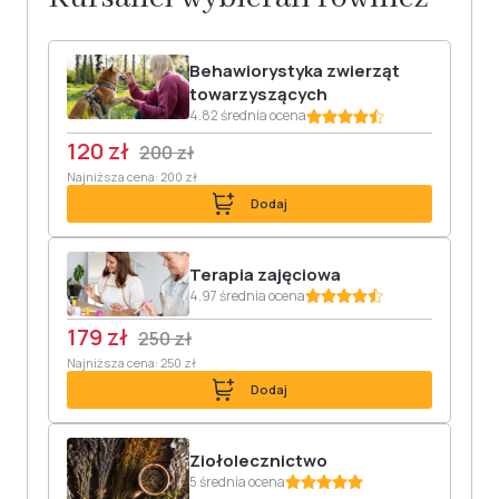
Behawiorystyka zwierząt
towarzyszących
4.82 średnia ocena
120 zł
200 zł
Najniższa cena: 200 zł
Dodaj
Terapia zajęciowa
4.97 średnia ocena
179 zł
250 zł
Najniższa cena: 250 zł
Dodaj
Ziołolecznictwo
5 średnia ocena