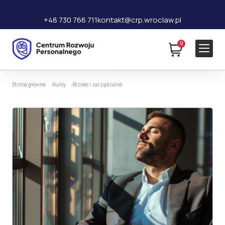
+48 730 766 711
kontakt@crp.wroclaw.pl
0
110 zł
Dodaj do koszyka
220 zł
Strona główna
Kursy
Biznes i zarządzanie