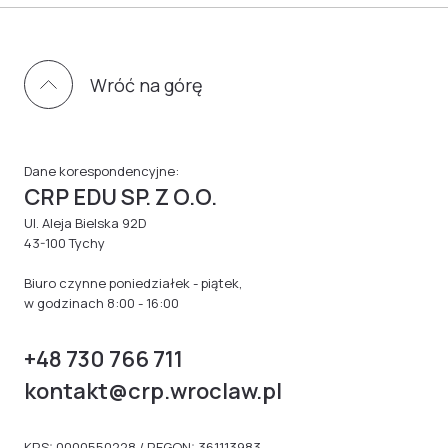
Wróć na górę
Dane korespondencyjne:
CRP EDU SP. Z O.O.
Ul. Aleja Bielska 92D
43-100 Tychy
Biuro czynne poniedziałek - piątek,
w godzinach 8:00 - 16:00
+48 730 766 711
kontakt@crp.wroclaw.pl
KRS: 0000550228 / REGON: 361113983