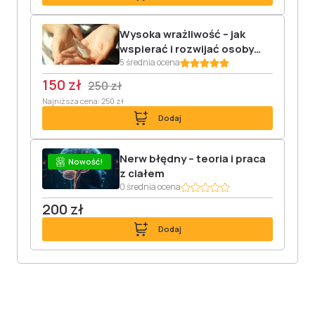
Wysoka wrażliwość – jak
wspierać i rozwijać osoby
hipersensytywne
5 średnia ocena
150 zł
250 zł
Najniższa cena: 250 zł
Dodaj
Nerw błędny – teoria i praca
Nowość!
z ciałem
0 średnia ocena
200 zł
Dodaj