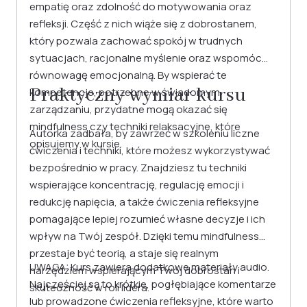
empatię oraz zdolność do motywowania oraz
refleksji. Część z nich wiąże się z dobrostanem,
który pozwala zachować spokój w trudnych
sytuacjach, racjonalne myślenie oraz wspomóc
równowagę emocjonalną. By wspierać te
Praktyczny wymiar kursu
kompetencje, potrzebne w świadomym
zarządzaniu, przydatne mogą okazać się
mindfulness czy techniki relaksacyjne, które
Autorka zadbała, by zawrzeć w szkoleniu liczne
opisujemy w kursie.
ćwiczenia i techniki, które możesz wykorzystywać
bezpośrednio w pracy. Znajdziesz tu techniki
wspierające koncentrację, regulację emocji i
redukcję napięcia, a także ćwiczenia refleksyjne
pomagające lepiej rozumieć własne decyzje i ich
wpływ na Twój zespół. Dzięki temu mindfulness
przestaje być teorią, a staje się realnym
UWAGA: Kurs zawiera dodatkowe materiały audio.
narzędziem wspierającym Twój dobrostan i
Najczęściej są to krótkie, pogłębiające komentarze
skuteczność w roli lidera.
lub prowadzone ćwiczenia refleksyjne, które warto