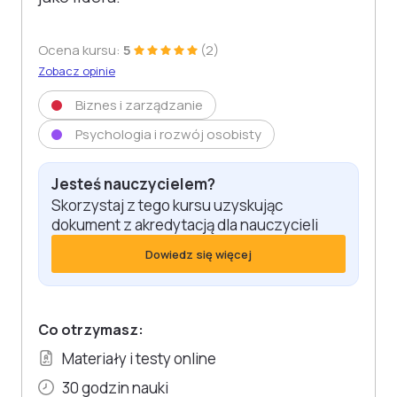
Ocena kursu:
5
(2)
Zobacz opinie
Biznes i zarządzanie
Psychologia i rozwój osobisty
Jesteś nauczycielem?
Skorzystaj z tego kursu uzyskując
dokument z akredytacją dla nauczycieli
Dowiedz się więcej
Co otrzymasz:
Materiały i testy online
30 godzin nauki