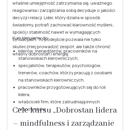
właśnie umiejętność zatrzymania się, uważnego
reagowania i zarządzania sobą decyduje o jakości
decyzji i relacji. Lider, który działa w sposób
świadomy, potrafi zachować klarowność myślenia,
spokój i stabilność nawet w wymagających
Kurs kierujemy do:
sytuacjach. To podejście pozwala nie tylko
skuteczniej prowadzić zespół, ale także chronić
liderów, menedżerów, pracowników na
własny dobrostan i energię.
stanowiskach kierowniczych,
specjalistów, terapeutów, psychologów,
trenerów, coachów, którzy pracują z osobami
na stanowiskach kierowniczych,
pracowników przygotowujących się do roli
lidera,
właścicieli firm, które zatrudniają innych
Cele kursu „Dobrostan lidera
pracowników.
– mindfulness i zarządzanie