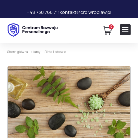
+48 730 766 711
kontakt@crp.wroclaw.pl
0
99 zł
Dodaj do koszyka
220 zł
Strona główna
Kursy
Dieta i zdrowie