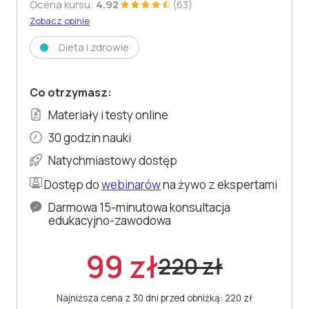
Ocena kursu:
4.92
(63)
Zobacz opinie
Dieta i zdrowie
Co otrzymasz:
Materiały i testy online
30 godzin nauki
Natychmiastowy dostęp
Dostęp do
webinarów
na żywo z ekspertami
Darmowa 15-minutowa konsultacja
edukacyjno-zawodowa
99 zł
220 zł
Najniższa cena z 30 dni przed obniżką: 220 zł