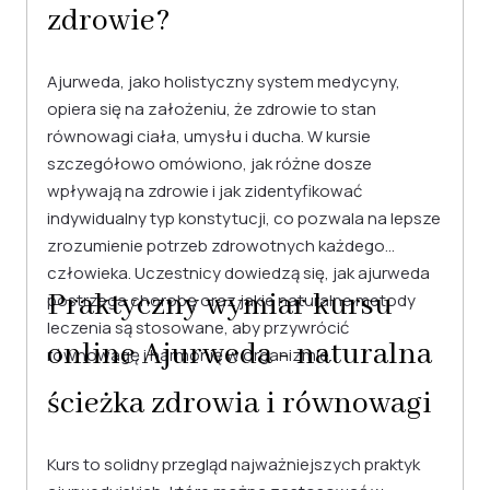
zdrowie?
Ajurweda, jako holistyczny system medycyny,
opiera się na założeniu, że zdrowie to stan
równowagi ciała, umysłu i ducha. W kursie
szczegółowo omówiono, jak różne dosze
wpływają na zdrowie i jak zidentyfikować
indywidualny typ konstytucji, co pozwala na lepsze
zrozumienie potrzeb zdrowotnych każdego
człowieka. Uczestnicy dowiedzą się, jak ajurweda
Praktyczny wymiar kursu
postrzega chorobę oraz jakie naturalne metody
leczenia są stosowane, aby przywrócić
online Ajurweda - naturalna
równowagę i harmonię w organizmie.
ścieżka zdrowia i równowagi
Kurs to solidny przegląd najważniejszych praktyk