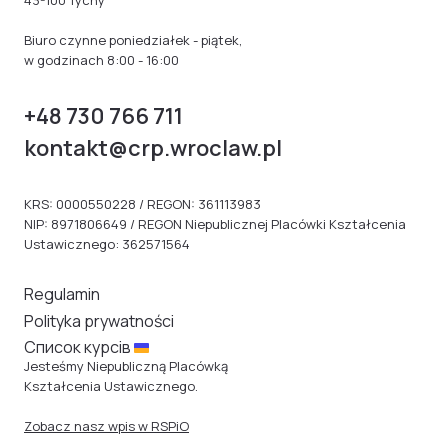
43-100 Tychy
Biuro czynne poniedziałek - piątek,
w godzinach 8:00 - 16:00
+48 730 766 711
kontakt@crp.wroclaw.pl
KRS: 0000550228 / REGON: 361113983
NIP: 8971806649 / REGON Niepublicznej Placówki Kształcenia
Ustawicznego: 362571564
Regulamin
Polityka prywatności
Cписок курсів
Jesteśmy Niepubliczną Placówką
Kształcenia Ustawicznego.
Zobacz nasz wpis w RSPiO