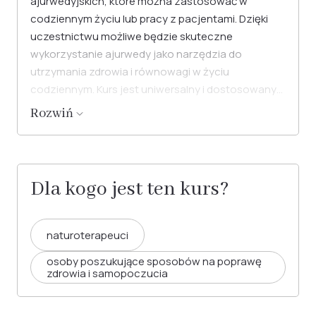
ajurwedyjskich, które można zastosować w
codziennym życiu lub pracy z pacjentami. Dzięki
uczestnictwu możliwe będzie skuteczne
wykorzystanie ajurwedy jako narzędzia do
utrzymania zdrowia i równowagi w życiu
codziennym. Kurs jest uniwersalny i dostosowany
także dla osób, które dopiero zaczynają swoją
Rozwiń
przygodę z ajurwedą. Bez względu na poziom
zaawansowania, każdy uczestnik znajdzie w kursie
wartościowe informacje i narzędzia, które może z
powodzeniem wdrożyć w swoim życiu.
Dla kogo jest ten kurs?
naturoterapeuci
osoby poszukujące sposobów na poprawę
zdrowia i samopoczucia