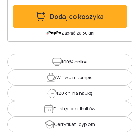
Dodaj do koszyka
Zapłać za 30 dni
100%
online
W Twoim
tempie
120 dni
na naukę
Dostęp
bez limitów
Certyfikat
i dyplom