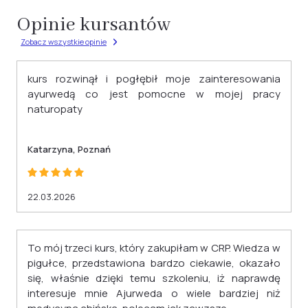
racji, że działamy w pełni online, Uczestnicy
na którym widnieje zakres przerabianego
nie muszą przyjeżdżać do nas na żadnym
Opinie kursantów
materiału. To nie tylko wizualny symbol
etapie kursu. Wszystkie materiały, testy,
Zobacz wszystkie opinie
osiągnięć, ale także cenny atut wzbogacający
dokumenty i wsparcie są dostępne zdalnie, co
Twoje CV. Dodatkowo otrzymasz
sprawia, że nauka jest wygodna i
kurs rozwinął i pogłębił moje zainteresowania
zaświadczenie wydane na podstawie § 23 ust.
dostosowana do Twoich preferencji.
ayurwedą co jest pomocne w mojej pracy
4 rozporządzenia Ministra Edukacji i Nauki z
naturopaty
dnia 6 października 2023 r. w sprawie
kształcenia ustawicznego w formach
Katarzyna, Poznań
pozaszkolnych (Dz. U. z 2023 r. poz. 2175).
22.03.2026
To mój trzeci kurs, który zakupiłam w CRP. Wiedza w
pigułce, przedstawiona bardzo ciekawie, okazało
się, właśnie dzięki temu szkoleniu, iż naprawdę
interesuje mnie Ajurweda o wiele bardziej niż