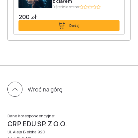
z ciałem
0 średnia ocena
200 zł
Dodaj
Wróć na górę
Dane korespondencyjne:
CRP EDU SP. Z O.O.
Ul. Aleja Bielska 92D