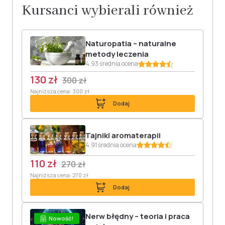
Kursanci wybierali również
Naturopatia – naturalne
metody leczenia
4.93 średnia ocena
130 zł
300 zł
Najniższa cena: 300 zł
Dodaj
Tajniki aromaterapii
4.91 średnia ocena
110 zł
270 zł
Najniższa cena: 270 zł
Dodaj
Nerw błędny – teoria i praca
Nowość!