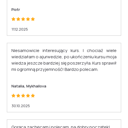
Piotr
11.12.2025
Niesamowicie interesujący kurs. I chociaż wiele
wiedziałam o ajurwedzie, po ukończeniu kursu moja
wiedza jeszcze bardziej się poszerzyła. Kurs sprawił
mi ogromną przyjemność! Bardzo polecam.
Natalia, Mykhailova
30.10.2025
Gorąca zachęcam i polecam, na dobry początek!