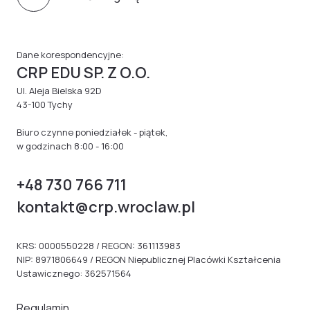
Dane korespondencyjne:
CRP EDU SP. Z O.O.
Ul. Aleja Bielska 92D
43-100 Tychy
Biuro czynne poniedziałek - piątek,
w godzinach 8:00 - 16:00
+48 730 766 711
kontakt@crp.wroclaw.pl
KRS: 0000550228 / REGON: 361113983
NIP: 8971806649 / REGON Niepublicznej Placówki Kształcenia
Ustawicznego: 362571564
Regulamin