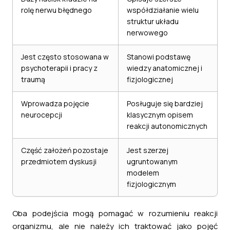
rolę nerwu błędnego
współdziałanie wielu
struktur układu
nerwowego
Jest często stosowana w
Stanowi podstawę
psychoterapii i pracy z
wiedzy anatomicznej i
traumą
fizjologicznej
Wprowadza pojęcie
Posługuje się bardziej
neurocepcji
klasycznym opisem
reakcji autonomicznych
Część założeń pozostaje
Jest szerzej
przedmiotem dyskusji
ugruntowanym
modelem
fizjologicznym
Oba podejścia mogą pomagać w rozumieniu reakcji
organizmu, ale nie należy ich traktować jako pojęć