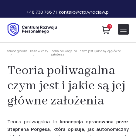
+48 730 766 711
kontakt@crp.wroclaw.pl
0
Strona główna
Baza wiedzy
Teoria poliwagalna – czym jest i jakie są jej główne
założenia
Teoria poliwagalna –
czym jest i jakie są jej
główne założenia
Teoria poliwagalna to
koncepcja opracowana przez
Stephena Porgesa, która opisuje, jak autonomiczny