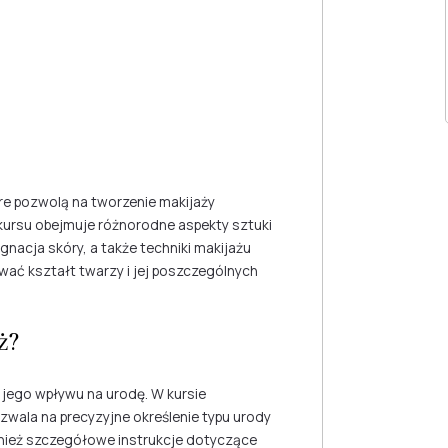
re pozwolą na tworzenie makijaży
kursu obejmuje różnorodne aspekty sztuki
ęgnacja skóry, a także techniki makijażu
zować kształt twarzy i jej poszczególnych
ż?
i jego wpływu na urodę. W kursie
ozwala na precyzyjne określenie typu urody
wnież szczegółowe instrukcje dotyczące