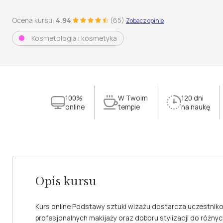
Ocena kursu:
4.94
(65)
Zobacz opinie
Kosmetologia i kosmetyka
100%
W Twoim
120 dni
online
tempie
na naukę
Opis kursu
Kurs online Podstawy sztuki wizażu dostarcza uczestnik
profesjonalnych makijaży oraz doboru stylizacji do różny