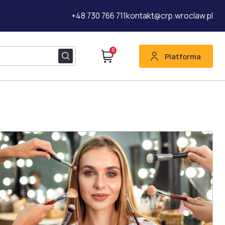
+48 730 766 711
kontakt@crp.wroclaw.pl
0
Platforma