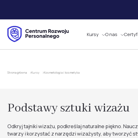
Kursy
O nas
Certyf
Strona główna
Kursy
Kosmetologia i kosmetyka
Podstawy sztuki wizażu
Odkryj tajniki wizażu, podkreślaj naturalne piękno. Naucz
twarzy i korzystać z narzędzi wizażysty, aby tworzyć st