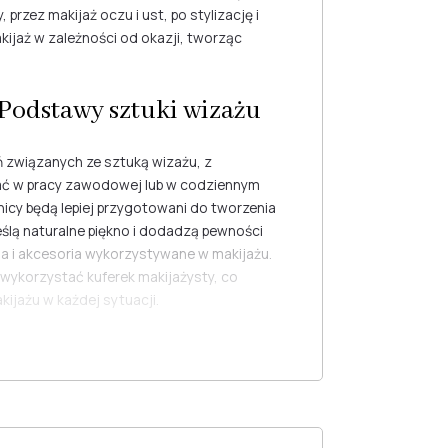
rzez makijaż oczu i ust, po stylizację i
kijaż w zależności od okazji, tworząc
Podstawy sztuki wizażu
 związanych ze sztuką wizażu, z
ać w pracy zawodowej lub w codziennym
nicy będą lepiej przygotowani do tworzenia
eślą naturalne piękno i dodadzą pewności
ia i akcesoria wykorzystywane w makijażu.
wykorzystać kuferek makijażysty, co
ijażu w każdej sytuacji.