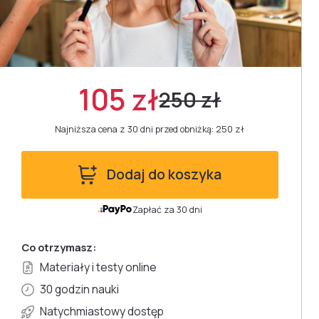
105 zł
250 zł
Najniższa cena z 30 dni przed obniżką: 250 zł
Dodaj do koszyka
Zapłać za 30 dni
Co otrzymasz:
Materiały i testy online
30 godzin nauki
Natychmiastowy dostęp