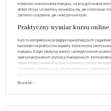
kolejności wykonywania makijażu, od przygotowania skóry, p
dobór stroju. Uczestnicy dowiedzą się, jak różnicować ma
zarówno codzienne, jak i wieczorowe looki.
Praktyczny wymiar kursu online 
Kurs to kompleksowy przegląd najważniejszych zagadnień
naciskiem na praktyczne aspekty, które można zastosow
makijażu. Dzięki zdobytej wiedzy i umiejętnościom uczest
spersonalizowanych stylizacji makijażowych, które podkr
siebie każdej osobie. W kursie omówiono również narzędz
Uczestnicy dowiedzą się, jak skompletować i prawidłowo 
pozwoli im na profesjonalne podejście do wykonywania mak
Rozwiń