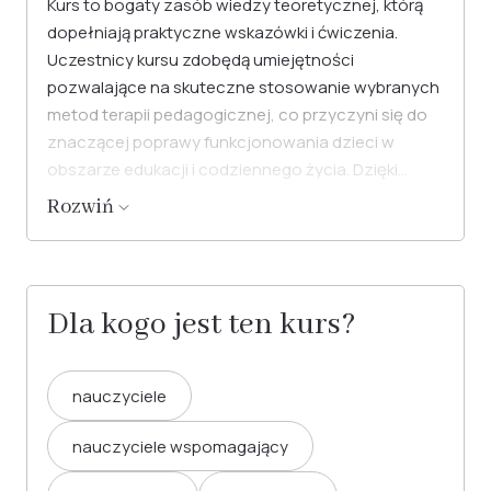
Kurs to bogaty zasób wiedzy teoretycznej, którą
dopełniają praktyczne wskazówki i ćwiczenia.
Uczestnicy kursu zdobędą umiejętności
pozwalające na skuteczne stosowanie wybranych
metod terapii pedagogicznej, co przyczyni się do
znaczącej poprawy funkcjonowania dzieci w
obszarze edukacji i codziennego życia. Dzięki
temu, terapeuci i rodzice mogą obserwować
Rozwiń
postępy dzieci, które zaczynają lepiej radzić sobie
w szkole i w domu, rozwijając przy tym swoje
umiejętności społeczne i emocjonalne.
Dla kogo jest ten kurs?
nauczyciele
nauczyciele wspomagający