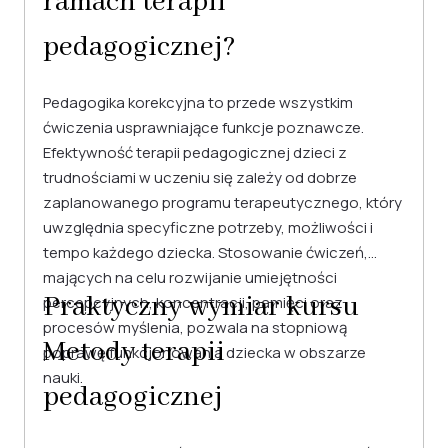
ramach terapii
pedagogicznej?
Pedagogika korekcyjna to przede wszystkim
ćwiczenia usprawniające funkcje poznawcze.
Efektywność terapii pedagogicznej dzieci z
trudnościami w uczeniu się zależy od dobrze
zaplanowanego programu terapeutycznego, który
uwzględnia specyficzne potrzeby, możliwości i
tempo każdego dziecka. Stosowanie ćwiczeń,
mających na celu rozwijanie umiejętności
Praktyczny wymiar kursu
percepcyjnych, koncentracji, pamięci oraz
procesów myślenia, pozwala na stopniową
Metody terapii
poprawę funkcjonowania dziecka w obszarze
nauki.
pedagogicznej