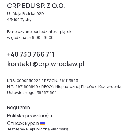
CRP EDU SP. Z O.O.
Ul. Aleja Bielska 92D
43-100 Tychy
Biuro czynne poniedziałek - piątek,
w godzinach 8:00 - 16:00
+48 730 766 711
kontakt@crp.wroclaw.pl
KRS: 0000550228 / REGON: 361113983
NIP: 8971806649 / REGON Niepublicznej Placówki Kształcenia
Ustawicznego: 362571564
Regulamin
Polityka prywatności
Cписок курсів
Jesteśmy Niepubliczną Placówką