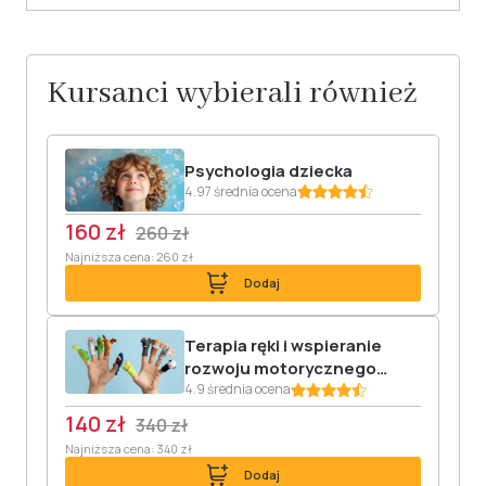
Kursanci wybierali również
Psychologia dziecka
4.97 średnia ocena
160 zł
260 zł
Najniższa cena: 260 zł
Dodaj
Terapia ręki i wspieranie
rozwoju motorycznego
dziecka
4.9 średnia ocena
140 zł
340 zł
Najniższa cena: 340 zł
Dodaj