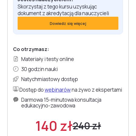
Skorzystaj z tego kursu uzyskując
dokument z akredytacją dla nauczycieli
Dowiedz się więcej
Co otrzymasz:
Materiały i testy online
30 godzin nauki
Natychmiastowy dostęp
Dostęp do
webinarów
na żywo z ekspertami
Darmowa 15-minutowa konsultacja
edukacyjno-zawodowa
140 zł
240 zł