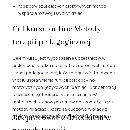
rodziców szukających efektywnych metod
wsparcia rozwoju swoich dzieci.
Cel kursu online Metody
terapii pedagogicznej
Celem kursu jest wyposażenie uczestników w
praktyczną wiedzę na temat różnorodnych metod
terapii pedagogicznej, które mogą być stosowane
w celu usprawnienia funkcji percepcyjno-
motorycznych, językowych, pamięci i koncentracji,
a także umiejętności czytania i pisania. W
materiałach kursowych omówione zostały także
metody relaksacji, które są kluczowe w pracy z
Jak pracować z dzieckiem w
dziećmi doświadczającymi trudności w nauce.