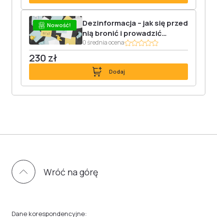
Dezinformacja – jak się przed
Nowość!
nią bronić i prowadzić
edukację medialną
0 średnia ocena
230 zł
Dodaj
Wróć na górę
Dane korespondencyjne: