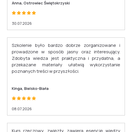
Anna, Ostrowiec Świętokrzyski
pozaszkolnych (Dz. U. z 2023 r. poz. 2175).
30.07.2026
Szkolenie było bardzo dobrze zorganizowane i
prowadzone w sposób jasny oraz interesujący.
Zdobyta wiedza jest praktyczna i przydatna, a
przekazane materiały ułatwią wykorzystanie
poznanych treści w przyszłości.
Kinga, Bielsko-Biała
08.07.2026
Kurs rzeczowy, zwięzły, zawiera esencję wiedzy