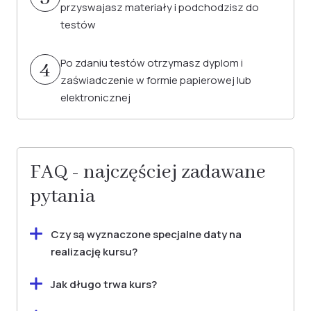
przyswajasz materiały i podchodzisz do
testów
Po zdaniu testów otrzymasz dyplom i
4
zaświadczenie w formie papierowej lub
elektronicznej
FAQ - najczęściej zadawane
pytania
Czy są wyznaczone specjalne daty na
realizację kursu?
Nie wyznaczamy konkretnych dat rozpoczęcia
Jak długo trwa kurs?
kursów, co daje Ci pełną elastyczność w
Czas trwania kursu zależy od preferencji