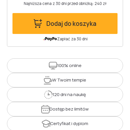
Najniższa cena z 30 dni przed obniżką: 240 zł
Dodaj do koszyka
Zapłać za 30 dni
100%
online
W Twoim
tempie
120 dni
na naukę
Dostęp
bez limitów
Certyfikat
i dyplom