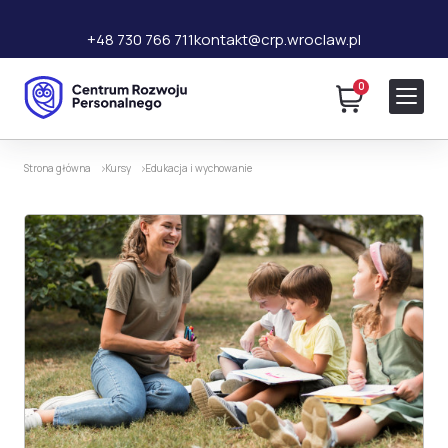
+48 730 766 711
kontakt@crp.wroclaw.pl
0
140 zł
Dodaj do koszyka
240 zł
Strona główna
Kursy
Edukacja i wychowanie